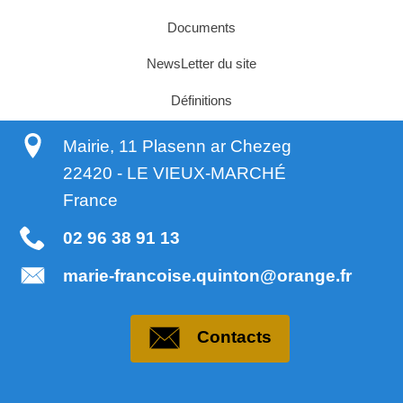
Documents
NewsLetter du site
Définitions
Mairie, 11 Plasenn ar Chezeg
22420
-
LE VIEUX-MARCHÉ
France
02 96 38 91 13
marie-francoise.quinton@orange.fr
Contacts