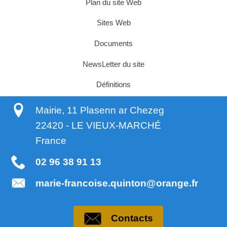
Plan du site Web
Sites Web
Documents
NewsLetter du site
Définitions
Mairie, 11 Plasenn ar Chezeg
22420
-
LE VIEUX-MARCHÉ
France
02 96 38 91 13
marie-francoise.quinton@orange.fr
Contacts