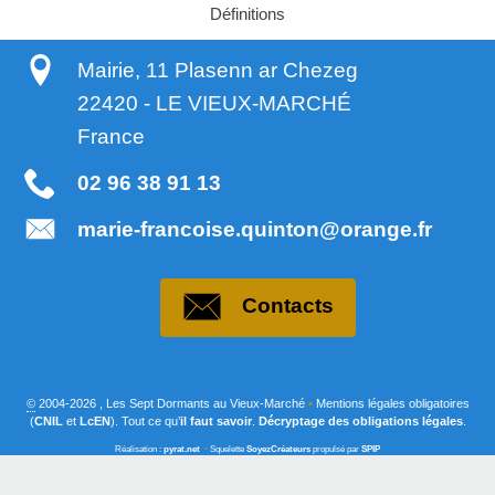
Définitions
Mairie, 11 Plasenn ar Chezeg
22420
-
LE VIEUX-MARCHÉ
France
02 96 38 91 13
marie-francoise.quinton@orange.fr
Contacts
©
2004-2026 , Les Sept Dormants au Vieux-Marché
•
Mentions légales obligatoires
(
CNIL
et
LcEN
). Tout ce qu’
il faut savoir
.
Décryptage des obligations légales
.
Réalisation :
pyrat.net
•
Squelette
SoyezCréateurs
propulsé par
SPIP