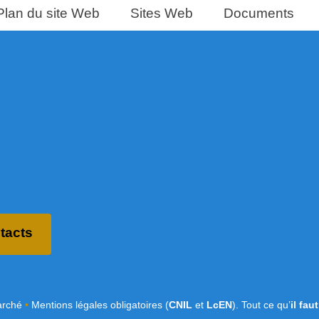
Plan du site Web
Sites Web
Documents
tacts
arché
•
Mentions légales obligatoires (
CNIL
et
LcEN
). Tout ce qu’
il fau