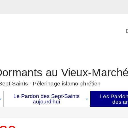
D
Dormants au Vieux-March
ept-Saints - Pélerinage islamo-chrétien
Le Pardon des Sept-Saints
Les Pardons
aujourd’hui
des a