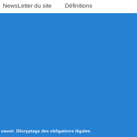
NewsLetter du site
Définitions
t savoir
.
Décryptage des obligations légales
.