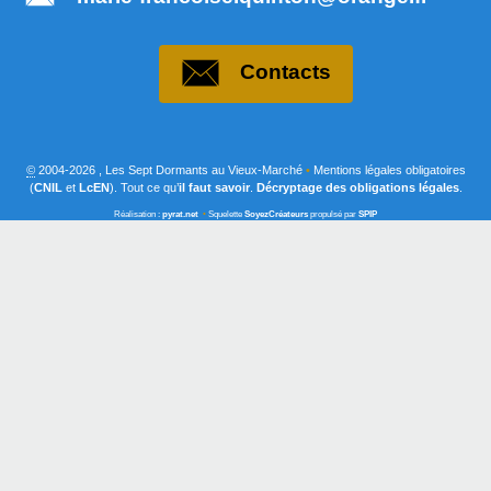
Contacts
©
2004-2026 , Les Sept Dormants au Vieux-Marché
•
Mentions légales obligatoires
(
CNIL
et
LcEN
). Tout ce qu’
il faut savoir
.
Décryptage des obligations légales
.
Réalisation :
pyrat.net
•
Squelette
SoyezCréateurs
propulsé par
SPIP