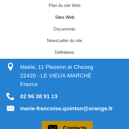
Plan du site Web
Sites Web
Documents
NewsLetter du site
Définitions
Mairie, 11 Plasenn ar Chezeg
22420
-
LE VIEUX-MARCHÉ
France
02 96 38 91 13
marie-francoise.quinton@orange.fr
Contacts