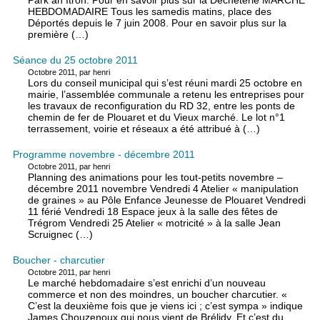
Park an Itron. Pour en savoir plus sur la Décheterie MARCHE
HEBDOMADAIRE Tous les samedis matins, place des
Déportés depuis le 7 juin 2008. Pour en savoir plus sur la
première (…)
Séance du 25 octobre 2011
Octobre 2011, par henri
Lors du conseil municipal qui s’est réuni mardi 25 octobre en
mairie, l’assemblée communale a retenu les entreprises pour
les travaux de reconfiguration du RD 32, entre les ponts de
chemin de fer de Plouaret et du Vieux marché. Le lot n°1
terrassement, voirie et réseaux a été attribué à (…)
Programme novembre - décembre 2011
Octobre 2011, par henri
Planning des animations pour les tout-petits novembre –
décembre 2011 novembre Vendredi 4 Atelier « manipulation
de graines » au Pôle Enfance Jeunesse de Plouaret Vendredi
11 férié Vendredi 18 Espace jeux à la salle des fêtes de
Trégrom Vendredi 25 Atelier « motricité » à la salle Jean
Scruignec (…)
Boucher - charcutier
Octobre 2011, par henri
Le marché hebdomadaire s’est enrichi d’un nouveau
commerce et non des moindres, un boucher charcutier. «
C’est la deuxième fois que je viens ici ; c’est sympa » indique
James Chouzenoux qui nous vient de Brélidy. Et c’est du