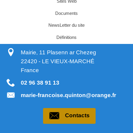
Sites Web
Documents
NewsLetter du site
Définitions
Mairie, 11 Plasenn ar Chezeg
22420
-
LE VIEUX-MARCHÉ
France
02 96 38 91 13
marie-francoise.quinton@orange.fr
Contacts