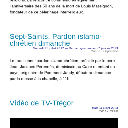
religions. La rencontre commémorait également
l’anniversaire des 50 ans de la mort de Louis Massignon,
fondateur de ce pèlerinage interreligieux.
Sept-Saints. Pardon islamo-
chrétien dimanche
Samedi 21 juillet 2012 — Dernier ajout samedi 7 janvier 2023
Par Le Télégramme
Le traditionnel pardon islamo-chrétien, présidé par le père
Jean-Jacques Pérennès, dominicain au Caire et enfant du
pays, originaire de Pommerit-Jaudy, débutera dimanche
par la messe à la chapelle, à 11h.
Vidéo de TV-Trégor
Mardi 4 juillet 2023
Par TV Trégor