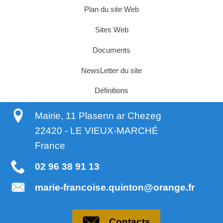
Plan du site Web
Sites Web
Documents
NewsLetter du site
Définitions
Mairie, 11 Plasenn ar Chezeg
22420
-
LE VIEUX-MARCHÉ
France
02 96 38 91 13
marie-francoise.quinton@orange.fr
Contacts