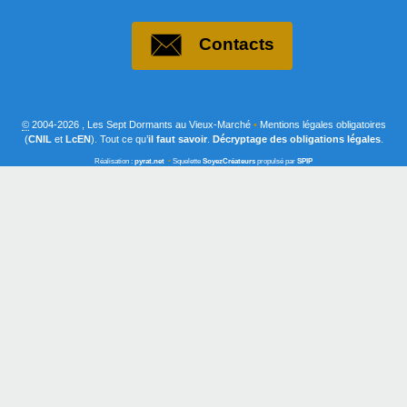
Contacts
©
2004-2026 , Les Sept Dormants au Vieux-Marché
•
Mentions légales obligatoires
(
CNIL
et
LcEN
). Tout ce qu’
il faut savoir
.
Décryptage des obligations légales
.
Réalisation :
pyrat.net
•
Squelette
SoyezCréateurs
propulsé par
SPIP