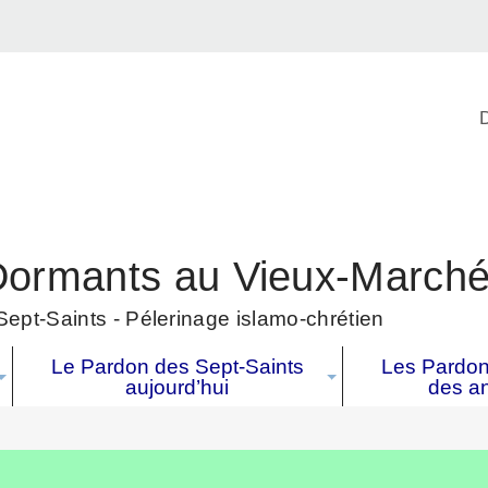
D
Dormants au Vieux-March
ept-Saints - Pélerinage islamo-chrétien
Le Pardon des Sept-Saints
Les Pardons
aujourd’hui
des a