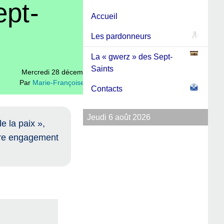
ept-
Accueil
Les pardonneurs
La « gwerz » des Sept-
Saints
Mercredi 28 décembre 2022
Par
Marie-Françoise Quinton
Contacts
Jeudi 6 août 2026
e la paix »,
otre engagement