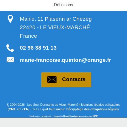
Définitions
Mairie, 11 Plasenn ar Chezeg
22420
-
LE VIEUX-MARCHÉ
France
02 96 38 91 13
marie-francoise.quinton@orange.fr
Contacts
©
2004-2026 , Les Sept Dormants au Vieux-Marché
•
Mentions légales obligatoires
(
CNIL
et
LcEN
). Tout ce qu’
il faut savoir
.
Décryptage des obligations légales
.
Réalisation :
pyrat.net
•
Squelette
SoyezCréateurs
propulsé par
SPIP