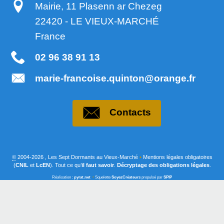
Mairie, 11 Plasenn ar Chezeg
22420
-
LE VIEUX-MARCHÉ
France
02 96 38 91 13
marie-francoise.quinton@orange.fr
Contacts
©
2004-2026 , Les Sept Dormants au Vieux-Marché
•
Mentions légales obligatoires
(
CNIL
et
LcEN
). Tout ce qu’
il faut savoir
.
Décryptage des obligations légales
.
Réalisation :
pyrat.net
•
Squelette
SoyezCréateurs
propulsé par
SPIP