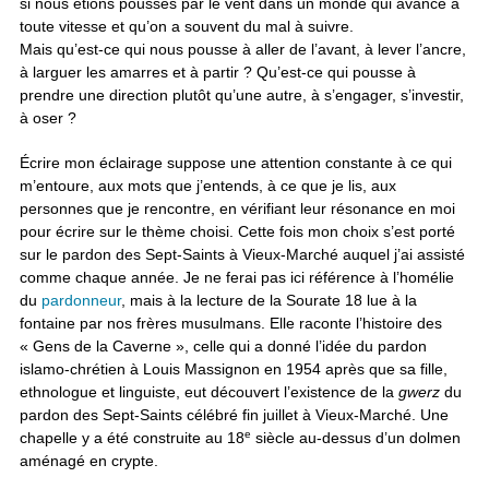
si nous étions poussés par le vent dans un monde qui avance à
toute vitesse et qu’on a souvent du mal à suivre.
Mais qu’est-ce qui nous pousse à aller de l’avant, à lever l’ancre,
à larguer les amarres et à partir ? Qu’est-ce qui pousse à
prendre une direction plutôt qu’une autre, à s’engager, s’investir,
à oser ?
Écrire mon éclairage suppose une attention constante à ce qui
m’entoure, aux mots que j’entends, à ce que je lis, aux
personnes que je rencontre, en vérifiant leur résonance en moi
pour écrire sur le thème choisi. Cette fois mon choix s’est porté
sur le pardon des Sept-Saints à Vieux-Marché auquel j’ai assisté
comme chaque année. Je ne ferai pas ici référence à l’homélie
du
pardonneur
, mais à la lecture de la Sourate 18 lue à la
fontaine par nos frères musulmans. Elle raconte l’histoire des
« Gens de la Caverne », celle qui a donné l’idée du pardon
islamo-chrétien à Louis Massignon en 1954 après que sa fille,
ethnologue et linguiste, eut découvert l’existence de la
gwerz
du
pardon des Sept-Saints célébré fin juillet à Vieux-Marché. Une
e
chapelle y a été construite au 18
siècle au-dessus d’un dolmen
aménagé en crypte.