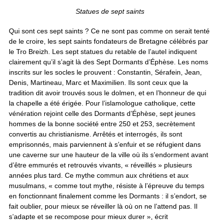
Statues de sept saints
Qui sont ces sept saints ? Ce ne sont pas comme on serait tenté
de le croire, les sept saints fondateurs de Bretagne célébrés par
le Tro Breizh. Les sept statues du retable de l’autel indiquent
clairement qu’il s’agit là des Sept Dormants d’Éphèse. Les noms
inscrits sur les socles le prouvent : Constantin, Sérafein, Jean,
Denis, Martineau, Marc et Maximilien. Ils sont ceux que la
tradition dit avoir trouvés sous le dolmen, et en l’honneur de qui
la chapelle a été érigée. Pour l’islamologue catholique, cette
vénération rejoint celle des Dormants d’Éphèse, sept jeunes
hommes de la bonne société entre 250 et 253, secrètement
convertis au christianisme. Arrêtés et interrogés, ils sont
emprisonnés, mais parviennent à s’enfuir et se réfugient dans
une caverne sur une hauteur de la ville où ils s’endorment avant
d’être emmurés et retrouvés vivants, « réveillés » plusieurs
années plus tard. Ce mythe commun aux chrétiens et aux
musulmans, « comme tout mythe, résiste à l’épreuve du temps
en fonctionnant finalement comme les Dormants : il s’endort, se
fait oublier, pour mieux se réveiller là où on ne l’attend pas. Il
s’adapte et se recompose pour mieux durer », écrit