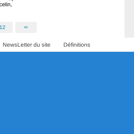
elin,
12
∞
NewsLetter du site
Définitions