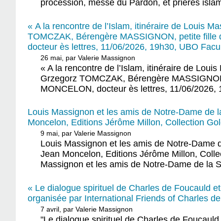
procession, messe du Pardon, et prières isla
« A la rencontre de l’Islam, itinéraire de Louis 
TOMCZAK, Bérengère MASSIGNON, petite fille d
docteur ès lettres, 11/06/2026, 19h30, UBO Fac
26 mai, par Valerie Massignon
« A la rencontre de l’Islam, itinéraire de Lou
Grzegorz TOMCZAK, Bérengère MASSIGNON, pet
MONCELON, docteur ès lettres, 11/06/2026, 
Louis Massignon et les amis de Notre-Dame de l
Moncelon, Editions Jérôme Millon, Collection Gol
9 mai, par Valerie Massignon
Louis Massignon et les amis de Notre-Dame d
Jean Moncelon, Editions Jérôme Millon, Collec
Massignon et les amis de Notre-Dame de la Sa
« Le dialogue spirituel de Charles de Foucauld e
organisée par International Friends of Charles d
7 avril, par Valerie Massignon
"Le dialogue spirituel de Charles de Foucauld