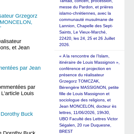
Tantad, concert, procession,
messe du Pardon, et prières
islamo-chrétiennes, avec la
isateur Grzegorz
communauté musulmane de
ean MONCELON,
Lannion, Chapelle des Sept-
T
Saints, Le Vieux-Marché,
22420, les 24, 25 et 26 Juillet
éalisateur
2026.
ons, et Jean
« A la rencontre de l’Islam,
itinéraire de Louis Massignon »,
mmentées par Jean
conférence et projection en
présence du réalisateur
Grzegorz TOMCZAK,
 commentées par
Bérengère MASSIGNON, petite
L’article Louis
fille de Louis Massignon et
sociologue des religions, et
Jean MONCELON, docteur ès
lettres, 11/06/2026, 19h30,
e Dorothy Buck
UBO Faculté des Lettres Victor
Ségalen, 20 rue Duquesne,
BREST
de Dorothy Buck