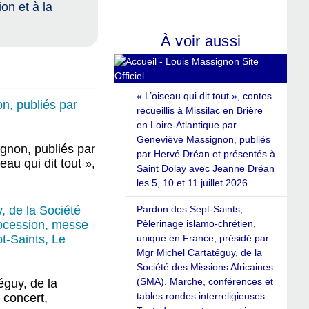
on et à la
À voir aussi
« L’oiseau qui dit tout », contes
on, publiés par
recueillis à Missilac en Brière
en Loire-Atlantique par
Geneviève Massignon, publiés
ignon, publiés par
par Hervé Dréan et présentés à
au qui dit tout »,
Saint Dolay avec Jeanne Dréan
les 5, 10 et 11 juillet 2026.
Pardon des Sept-Saints,
, de la Société
Pèlerinage islamo-chrétien,
rocession, messe
unique en France, présidé par
t-Saints, Le
Mgr Michel Cartatéguy, de la
Société des Missions Africaines
(SMA). Marche, conférences et
éguy, de la
tables rondes interreligieuses
 concert,