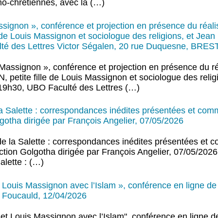
mo-chrétiennes, avec la (…)
Massignon », conférence et projection en présence du réal
e Louis Massignon et sociologue des religions, et J
ulté des Lettres Victor Ségalen, 20 rue Duquesne, BRES
is Massignon », conférence et projection en présence du r
ite fille de Louis Massignon et sociologue des religi
19h30, UBO Faculté des Lettres (…)
a Salette : correspondances inédites présentées et co
gotha dirigée par François Angelier, 07/05/2026
e la Salette : correspondances inédites présentées et
tion Golgotha dirigée par François Angelier, 07/05/2026 
lette : (…)
t Louis Massignon avec l’Islam », conférence en ligne d
e Foucauld, 12/04/2026
 et Louis Massignon avec l’Islam", conférence en ligne 