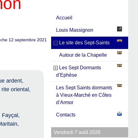
non
Accueil
Louis Massignon
anche 12 septembre 2021
Le site des Sept-Saints
Autour de la Chapelle
Les Sept Dormants
d’Ephèse
ue ardent,
Les Sept Saints dormants
rite oriental,
à Vieux-Marché en Côtes
d’Armor
 Fayçal,
Contacts
aritain,
Vendredi 7 août 2026