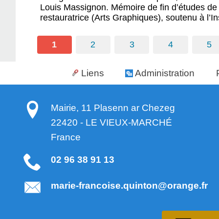
Louis Massignon. Mémoire de fin d’études de 
restauratrice (Arts Graphiques), soutenu à l’In
1
2
3
4
5
Liens
Administration
Mairie, 11 Plasenn ar Chezeg
22420
-
LE VIEUX-MARCHÉ
France
02 96 38 91 13
marie-francoise.quinton@orange.fr