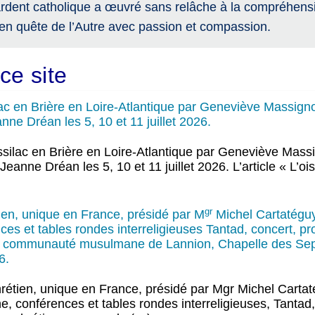
rdent catholique a œuvré sans relâche à la compréhensi
en quête de l’Autre avec passion et compassion.
ce site
silac en Brière en Loire-Atlantique par Geneviève Massign
ne Dréan les 5, 10 et 11 juillet 2026.
 Missilac en Brière en Loire-Atlantique par Geneviève Mass
nne Dréan les 5, 10 et 11 juillet 2026. L’article « L’oise
gr
ien, unique en France, présidé par M
Michel Cartatéguy
es et tables rondes interreligieuses Tantad, concert, p
 la communauté musulmane de Lannion, Chapelle des Sep
6.
rétien, unique en France, présidé par Mgr Michel Cartat
, conférences et tables rondes interreligieuses, Tantad,