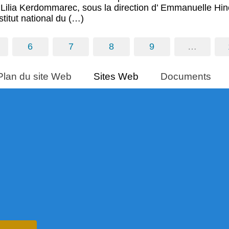
Lilia Kerdommarec, sous la direction d’ Emmanuelle Hinc
stitut national du (…)
6
7
8
9
…
Plan du site Web
Sites Web
Documents