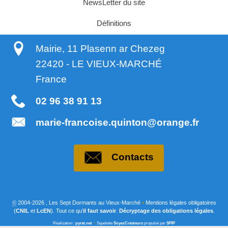
NewsLetter du site
Définitions
Mairie, 11 Plasenn ar Chezeg
22420
-
LE VIEUX-MARCHÉ
France
02 96 38 91 13
marie-francoise.quinton@orange.fr
Contacts
©
2004-2026 , Les Sept Dormants au Vieux-Marché
•
Mentions légales obligatoires
(
CNIL
et
LcEN
). Tout ce qu’
il faut savoir
.
Décryptage des obligations légales
.
Réalisation :
pyrat.net
•
Squelette
SoyezCréateurs
propulsé par
SPIP