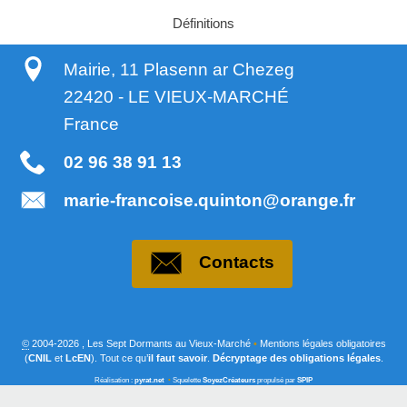
Définitions
Mairie, 11 Plasenn ar Chezeg
22420
-
LE VIEUX-MARCHÉ
France
02 96 38 91 13
marie-francoise.quinton@orange.fr
Contacts
©
2004-2026 , Les Sept Dormants au Vieux-Marché
•
Mentions légales obligatoires
(
CNIL
et
LcEN
). Tout ce qu’
il faut savoir
.
Décryptage des obligations légales
.
Réalisation :
pyrat.net
•
Squelette
SoyezCréateurs
propulsé par
SPIP