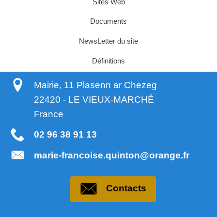
Sites Web
Documents
NewsLetter du site
Définitions
Mairie, 11 Plasenn ar Chezeg
22420
-
LE VIEUX-MARCHÉ
France
02 96 38 91 13
marie-francoise.quinton@orange.fr
Contacts